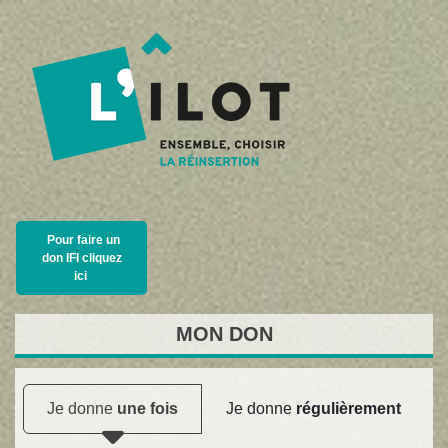
Pour faire un
don IFI cliquez
ici
MON
DON
Je donne
une fois
Je donne
régulièrement