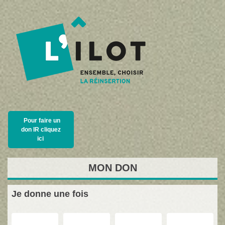
Pour faire un
don IR cliquez
ici
MON
DON
Je donne
une fois